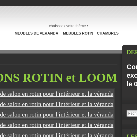
choisssez votre thème
:
MEUBLES DE VERANDA
MEUBLES ROTIN
CHAMBRES
DEP
Con
LONS ROTIN et LOOM
ex
le 
LE