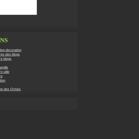
ENS
log decoration
res des blogs
re blogs
amille
e utile
re
tion
ne des Ormes