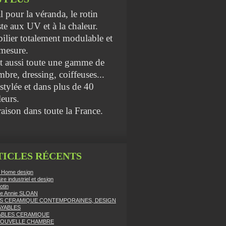
l pour la véranda, le rotin
ste aux UV et à la chaleur.
ilier totalement modulable et
 mesure.
st aussi toute une gamme de
bre, dressing, coiffeuses...
 stylée et dans plus de 40
eurs.
aison dans toute la France.
TICLES RÉCENTS
 Home design
re industriel et design
otin
re Annie SLOAN
S CERAMIQUE CONTEMPORAINES, DESIGN
AYABLES
ABLES CERAMIQUE
NOUVELLE CHAMBRE