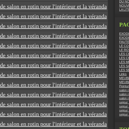
DU NO
NOUV
LA LI
PA
EXODI
EXODI
FAUTE
LE CO
LE RO
LES C
LES C
LES M
LES S
LES S
Links
MEUB
MEUB
Peintu
salon r
salon r
salon r
sejour
sejour 
sejour 
sejour r