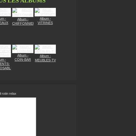
US LES ALBUMS
um -
Album -
Album -
EAUX
VITRINES
CHIFFONNIERS
Album -
Album -
um -
COIN-BAR
MEUBLES-TV
ENTS-
OSABLES
l rotin relax