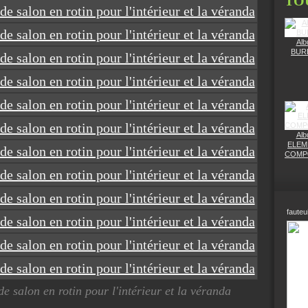
TO
Alb
BUR
Alb
ELEM
COMP
fauteui
de salon en rotin pour l'intérieur et la véranda