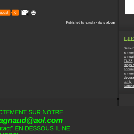
epost
0
Published by exodia
-
dans
album
LI
Seek-b
annuai
annuai
FUZZ
Blogs f
annuair
annuai
decora
adf.ly
Domai
CTEMENT SUR NOTRE
agnaud@aol.com
ntact" EN DESSOUS IL NE