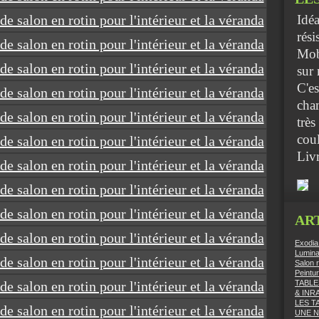
Idéa
rési
Mob
sur
C'e
cham
très
coul
Livr
AR
Exodia
Luminai
Salon r
Peintu
TABLE
& INR
LES T
UNE 