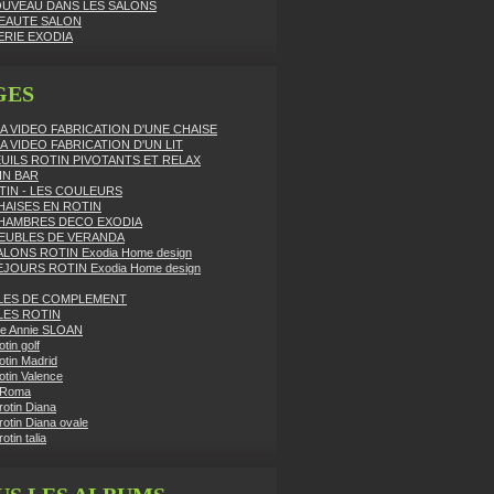
UVEAU DANS LES SALONS
EAUTE SALON
TERIE EXODIA
GES
A VIDEO FABRICATION D'UNE CHAISE
A VIDEO FABRICATION D'UN LIT
UILS ROTIN PIVOTANTS ET RELAX
IN BAR
TIN - LES COULEURS
HAISES EN ROTIN
HAMBRES DECO EXODIA
EUBLES DE VERANDA
ALONS ROTIN Exodia Home design
EJOURS ROTIN Exodia Home design
LES DE COMPLEMENT
LES ROTIN
re Annie SLOAN
otin golf
otin Madrid
otin Valence
 Roma
rotin Diana
rotin Diana ovale
otin talia